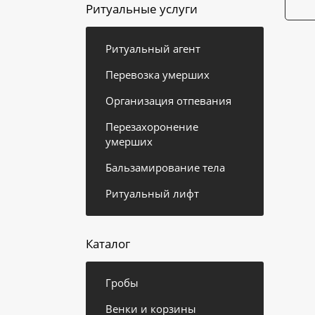
Ритуальные услуги
Ритуальный агент
Перевозка умерших
Организация отпевания
Перезахоронение
умерших
Бальзамирование тела
Ритуальный лифт
Каталог
Гробы
Венки и корзины