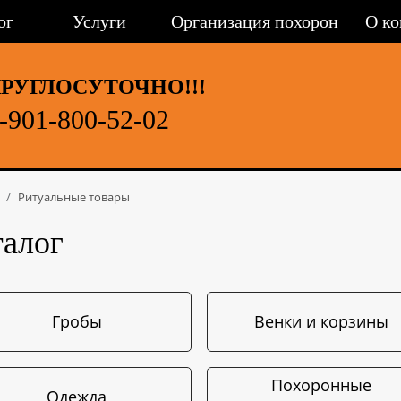
ог
Услуги
Организация похорон
О к
РУГЛОСУТОЧНО!!!
-901-800-52-02
/
Ритуальные товары
талог
Гробы
Венки и корзины
Похоронные
Одежда